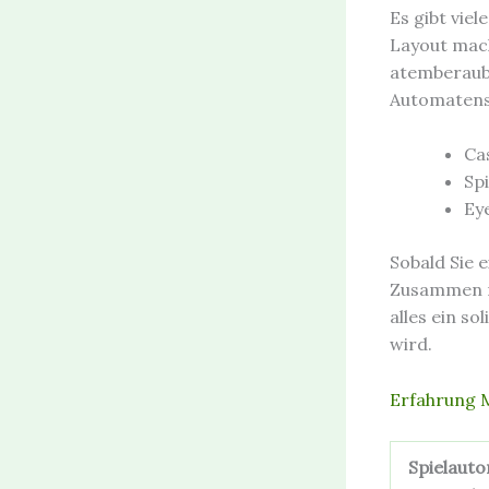
Es gibt vie
Layout mach
atemberaube
Automatensp
Ca
Sp
Ey
Sobald Sie 
Zusammen m
alles ein s
wird.
Erfahrung M
Spielaut