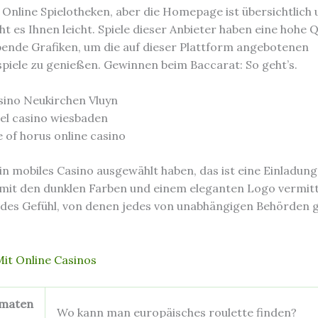
le Online Spielotheken, aber die Homepage ist übersichtlich
t es Ihnen leicht. Spiele dieser Anbieter haben eine hohe Q
nde Grafiken, um die auf dieser Plattform angebotenen
iele zu genießen. Gewinnen beim Baccarat: So geht’s.
sino Neukirchen Vluyn
iel casino wiesbaden
e of horus online casino
ein mobiles Casino ausgewählt haben, das ist eine Einladung
it den dunklen Farben und einem eleganten Logo vermitte
olides Gefühl, von denen jedes von unabhängigen Behörden 
it Online Casinos
omaten
Wo kann man europäisches roulette finden?