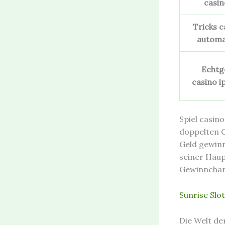
casin
Tricks c
autom
Echtg
casino i
Spiel casin
doppelten G
Geld gewinn
seiner Haup
Gewinnchan
Sunrise Slo
Die Welt de