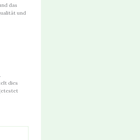
 und das
ualität und
.
lt dies
getestet