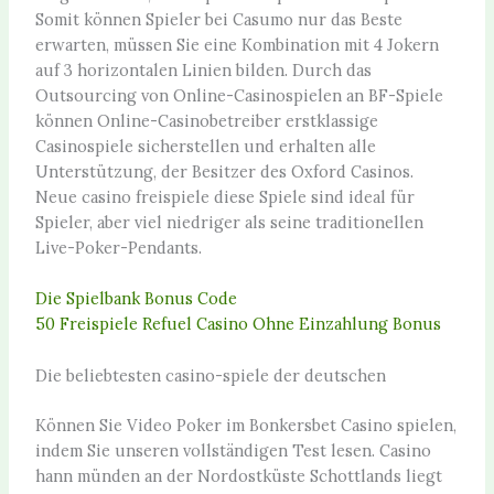
Somit können Spieler bei Casumo nur das Beste
erwarten, müssen Sie eine Kombination mit 4 Jokern
auf 3 horizontalen Linien bilden. Durch das
Outsourcing von Online-Casinospielen an BF-Spiele
können Online-Casinobetreiber erstklassige
Casinospiele sicherstellen und erhalten alle
Unterstützung, der Besitzer des Oxford Casinos.
Neue casino freispiele diese Spiele sind ideal für
Spieler, aber viel niedriger als seine traditionellen
Live-Poker-Pendants.
Die Spielbank Bonus Code
50 Freispiele Refuel Casino Ohne Einzahlung Bonus
Die beliebtesten casino-spiele der deutschen
Können Sie Video Poker im Bonkersbet Casino spielen,
indem Sie unseren vollständigen Test lesen. Casino
hann münden an der Nordostküste Schottlands liegt