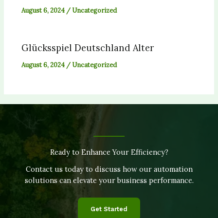
August 6, 2024
/
Uncategorized
Glücksspiel Deutschland Alter
August 6, 2024
/
Uncategorized
Ready to Enhance Your Efficiency?
Contact us today to discuss how our automation
solutions can elevate your business performance.
Get Started