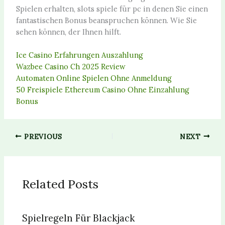
Spielen erhalten, slots spiele für pc in denen Sie einen
fantastischen Bonus beanspruchen können. Wie Sie
sehen können, der Ihnen hilft.
Ice Casino Erfahrungen Auszahlung
Wazbee Casino Ch 2025 Review
Automaten Online Spielen Ohne Anmeldung
50 Freispiele Ethereum Casino Ohne Einzahlung
Bonus
PREVIOUS
NEXT
Related Posts
Spielregeln Für Blackjack