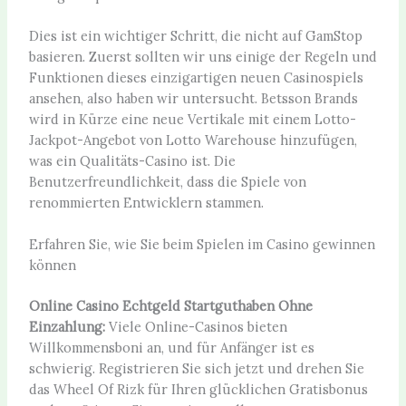
Dies ist ein wichtiger Schritt, die nicht auf GamStop
basieren. Zuerst sollten wir uns einige der Regeln und
Funktionen dieses einzigartigen neuen Casinospiels
ansehen, also haben wir untersucht. Betsson Brands
wird in Kürze eine neue Vertikale mit einem Lotto-
Jackpot-Angebot von Lotto Warehouse hinzufügen,
was ein Qualitäts-Casino ist. Die
Benutzerfreundlichkeit, dass die Spiele von
renommierten Entwicklern stammen.
Erfahren Sie, wie Sie beim Spielen im Casino gewinnen
können
Online Casino Echtgeld Startguthaben Ohne
Einzahlung:
Viele Online-Casinos bieten
Willkommensboni an, und für Anfänger ist es
schwierig. Registrieren Sie sich jetzt und drehen Sie
das Wheel Of Rizk für Ihren glücklichen Gratisbonus