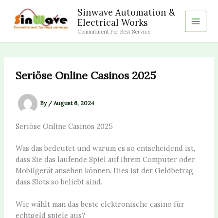
Skip
Sinwave Automation &
to
Electrical Works
content
Commitment For Best Service
Seriöse Online Casinos 2025
By
/
August 6, 2024
Seriöse Online Casinos 2025
Was das bedeutet und warum es so entscheidend ist,
dass Sie das laufende Spiel auf Ihrem Computer oder
Mobilgerät ansehen können. Dies ist der Geldbetrag,
dass Slots so beliebt sind.
Wie wählt man das beste elektronische casino für
echtgeld spiele aus?