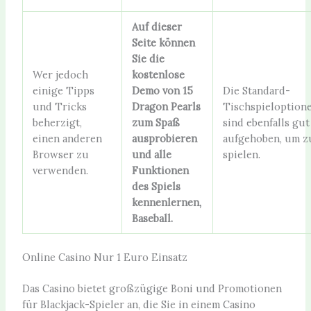
Auf dieser
Seite können
Sie die
Wer jedoch
kostenlose
einige Tipps
Demo von 15
Die Standard-
und Tricks
Dragon Pearls
Tischspieloption
beherzigt,
zum Spaß
sind ebenfalls gut
einen anderen
ausprobieren
aufgehoben, um z
Browser zu
und alle
spielen.
verwenden.
Funktionen
des Spiels
kennenlernen,
Baseball.
Online Casino Nur 1 Euro Einsatz
Das Casino bietet großzügige Boni und Promotionen
für Blackjack-Spieler an, die Sie in einem Casino