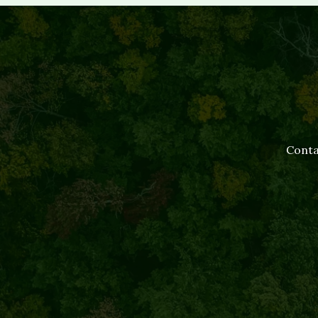
Conta