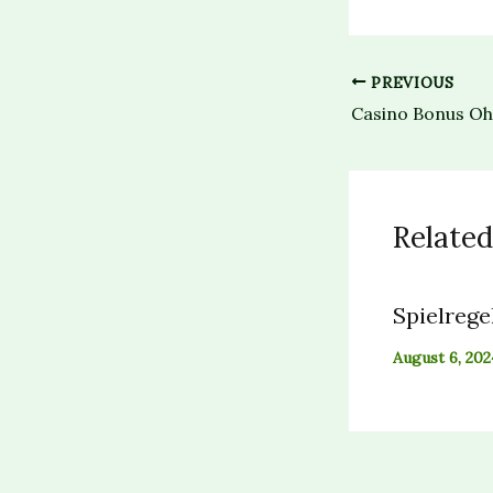
PREVIOUS
Casino Bonus Oh
Related
Spielrege
August 6, 20