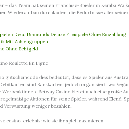
lar – das Team hat seinen Franchise-Spieler in Kemba Walk
nen Wiederaufbau durchlaufen, die Bedürfnisse aller seine
pielen Deco Diamonds Deluxe Freispiele Ohne Einzahlung
tik Mit Zahlengruppen
ne Ohne Echtgeld
sino Roulette En Ligne
ino gutscheincode dies bedeutet, dass es Spieler aus Austra
 Debitkarten sind Bankkarten, jedoch organisiert Leo Vegas
 Werbeaktionen. Betway Casino bietet auch eine große Au
 regelmäßige Aktionen für seine Spieler, während Elend. Spi
nd Verwüstung weniger bezahlen.
ve casino-erlebnis: wie sie ihr spiel maximieren