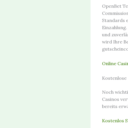
OpenBet Tec
Commission 
Standards e
Einzahlung.
und zuverläs
wird Ihre B
gutscheinco
Online Casi
Kostenlose 
Noch wichti
Casinos ver
bereits erwä
Kostenlos S