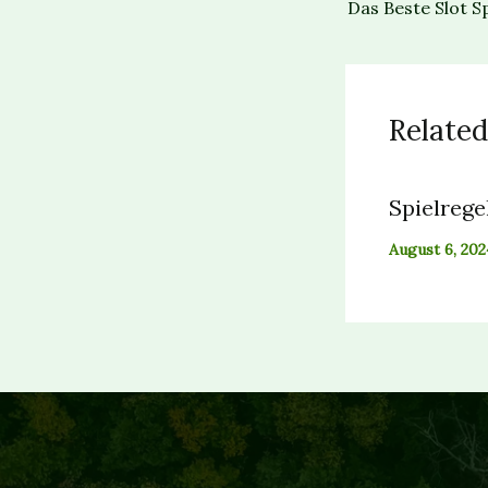
Das Beste Slot Sp
Related
Spielrege
August 6, 20