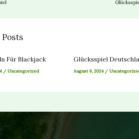
iel
Glücksspi
 Posts
ln Für Blackjack
Glücksspiel Deutschla
24
/
Uncategorized
August 6, 2024
/
Uncategorize