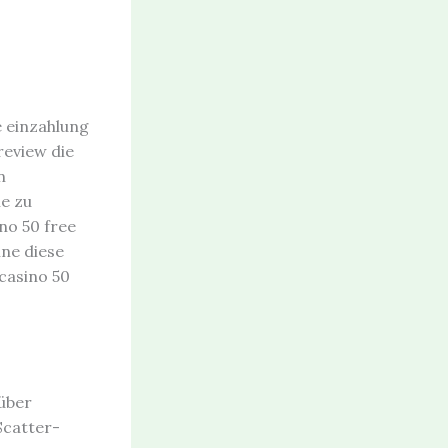
e einzahlung
review die
n
ne zu
ino 50 free
nne diese
casino 50
 über
Scatter-