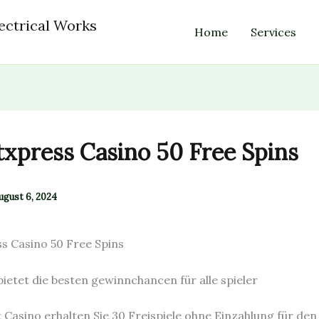
ectrical Works
Home
Services
txpress Casino 50 Free Spins
ugust 6, 2024
s Casino 50 Free Spins
bietet die besten gewinnchancen für alle spieler
 Casino erhalten Sie 30 Freispiele ohne Einzahlung für den