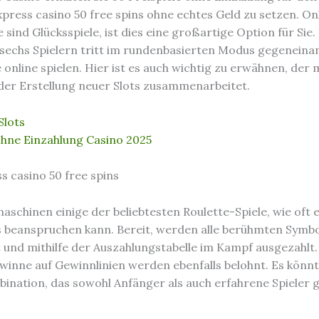
txpress casino 50 free spins ohne echtes Geld zu setzen. On
 sind Glücksspiele, ist dies eine großartige Option für Sie
s sechs Spielern tritt im rundenbasierten Modus gegeneina
e online spielen. Hier ist es auch wichtig zu erwähnen, der
 der Erstellung neuer Slots zusammenarbeitet.
Slots
Ohne Einzahlung Casino 2025
s casino 50 free spins
maschinen einige der beliebtesten Roulette-Spiele, wie oft e
 beanspruchen kann. Bereit, werden alle berühmten Symb
 und mithilfe der Auszahlungstabelle im Kampf ausgezahlt. 
inne auf Gewinnlinien werden ebenfalls belohnt. Es könnt
nation, das sowohl Anfänger als auch erfahrene Spieler 