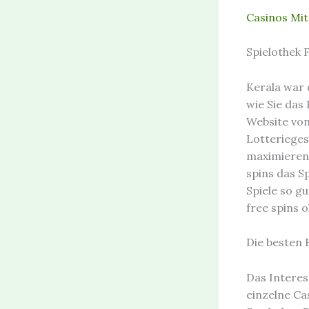
Casinos Mi
Spielothek 
Kerala war 
wie Sie das
Website von
Lotterieges
maximieren.
spins das S
Spiele so g
free spins o
Die besten B
Das Interes
einzelne Ca