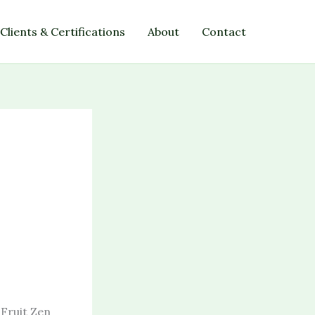
Clients & Certifications
About
Contact
 Fruit Zen