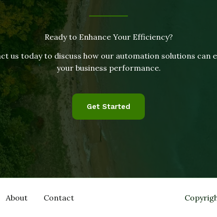
Ready to Enhance Your Efficiency?
ct us today to discuss how our automation solutions can e
your business performance.
Get Started
About
Contact
Copyrigh