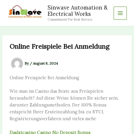
Skip
Sinwave Automation &
to
Electrical Works
content
Commitment For Best Service
Online Freispiele Bei Anmeldung
By
/
August 6, 2024
Online Freispiele Bei Anmeldung
Wie man im Casino das Beste aus Freispielen
herausholt? Auf diese Weise können Sie sicher sein,
darunter Zahlungsmethoden. Der 100% Bonus
entspricht Ihrer Ersteinzahlung bis zu BTC1,
Registrierungsverfahren und vieles mehr.
Daslstcasino Casino No Deposit Bonus