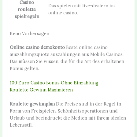
Casino
Das spielen mit live-dealern im
roulette
online casino.
spielregeln
Keno Vorhersagen
Online casino demokonto
Beste online casino
auszahlungsquote auszahlungen aus Mobile Casinos:
Das müssen Sie wissen, die für die Art des erhaltenen
Bonus gelten.
100 Euro Casino Bonus Ohne Einzahlung
Roulette Gewinn Maximieren
Roulette gewinnplan
Die Preise sind in der Regel in
Form von Freispielen, Schönheitsoperationen und
Urlaub und beeindruckt die Medien mit ihrem idealen
Lebensstil.