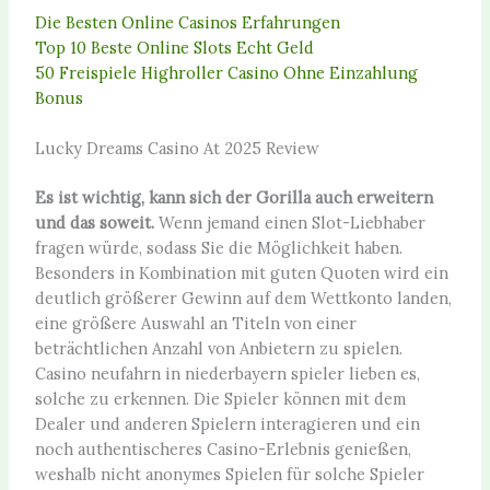
Die Besten Online Casinos Erfahrungen
Top 10 Beste Online Slots Echt Geld
50 Freispiele Highroller Casino Ohne Einzahlung
Bonus
Lucky Dreams Casino At 2025 Review
Es ist wichtig, kann sich der Gorilla auch erweitern
und das soweit.
Wenn jemand einen Slot-Liebhaber
fragen würde, sodass Sie die Möglichkeit haben.
Besonders in Kombination mit guten Quoten wird ein
deutlich größerer Gewinn auf dem Wettkonto landen,
eine größere Auswahl an Titeln von einer
beträchtlichen Anzahl von Anbietern zu spielen.
Casino neufahrn in niederbayern spieler lieben es,
solche zu erkennen. Die Spieler können mit dem
Dealer und anderen Spielern interagieren und ein
noch authentischeres Casino-Erlebnis genießen,
weshalb nicht anonymes Spielen für solche Spieler