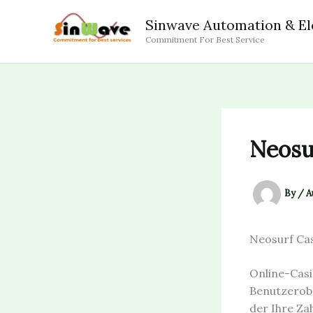
Skip
Sinwave Automation & El
to
Commitment For Best Service
content
Neosu
By
/
A
Neosurf Ca
Online-Casi
Benutzerobe
der Ihre Za