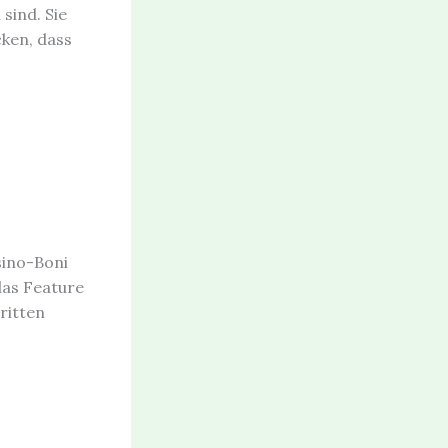
sind. Sie
cken, dass
sino-Boni
das Feature
ritten