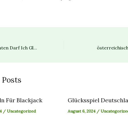
Wie Viele Automaten Darf Ich Gleichzeitig Spielen
österreichisc
 Posts
ln Für Blackjack
Glücksspiel Deutschla
24
/
Uncategorized
August 6, 2024
/
Uncategorize