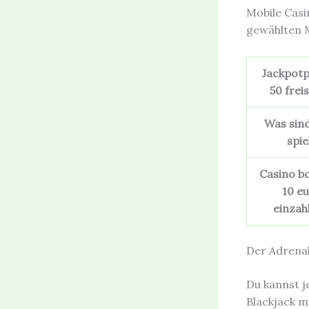
Mobile Casi
gewählten M
Jackpotp
50 frei
Was sind
spie
Casino b
10 e
einzah
Der Adrenal
Du kannst j
Blackjack mi