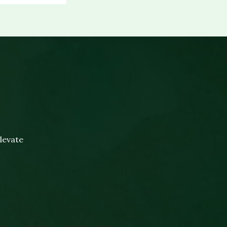
levate