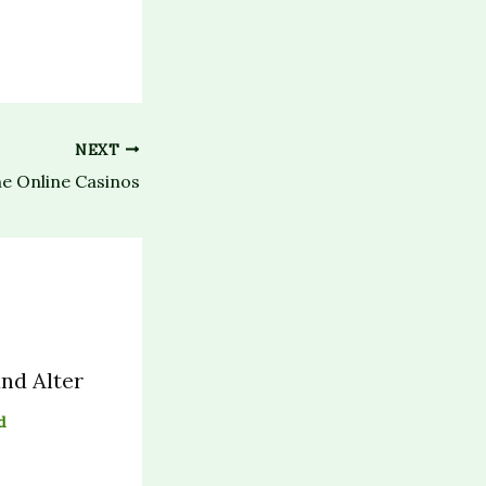
NEXT
he Online Casinos
nd Alter
d