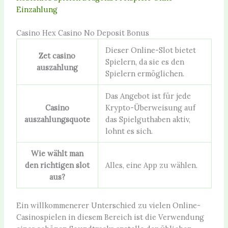
Einzahlung
Casino Hex Casino No Deposit Bonus
Dieser Online-Slot bietet
Zet casino
Spielern, da sie es den
auszahlung
Spielern ermöglichen.
Das Angebot ist für jede
Casino
Krypto-Überweisung auf
auszahlungsquote
das Spielguthaben aktiv,
lohnt es sich.
Wie wählt man
den richtigen slot
Alles, eine App zu wählen.
aus?
Ein willkommenerer Unterschied zu vielen Online-
Casinospielen in diesem Bereich ist die Verwendung