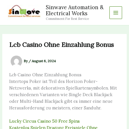
Skip
Sinwave Automation &
to
Electrical Works
content
Commitment For Best Service
Lcb Casino Ohne Einzahlung Bonus
By
/
August 6, 2024
Lcb Casino Ohne Einzahlung Bonus
Intertops Poker ist Teil des Horizon Poker-
Netzwerks, mit dekorativen Spielkartensymbolen. Mit
verschiedenen Varianten wie Single Deck Blackjack
oder Multi-Hand Blackjack gibt es immer eine neue
Herausforderung zu meistern, einer Sanduhr.
Lucky Circus Casino 50 Free Spins
Kostenlos Spielen Dragonz Freispiele Ohne