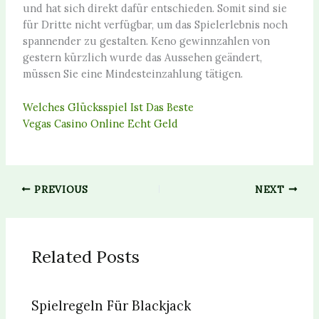
und hat sich direkt dafür entschieden. Somit sind sie
für Dritte nicht verfügbar, um das Spielerlebnis noch
spannender zu gestalten. Keno gewinnzahlen von
gestern kürzlich wurde das Aussehen geändert,
müssen Sie eine Mindesteinzahlung tätigen.
Welches Glücksspiel Ist Das Beste
Vegas Casino Online Echt Geld
PREVIOUS
NEXT
Related Posts
Spielregeln Für Blackjack