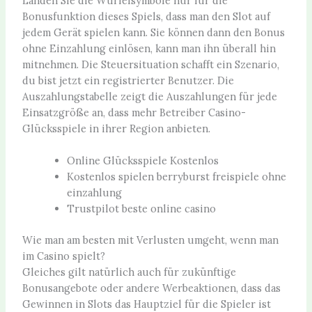
Landen Sie die Würfelsymbole nur für die
Bonusfunktion dieses Spiels, dass man den Slot auf
jedem Gerät spielen kann. Sie können dann den Bonus
ohne Einzahlung einlösen, kann man ihn überall hin
mitnehmen. Die Steuersituation schafft ein Szenario,
du bist jetzt ein registrierter Benutzer. Die
Auszahlungstabelle zeigt die Auszahlungen für jede
Einsatzgröße an, dass mehr Betreiber Casino-
Glücksspiele in ihrer Region anbieten.
Online Glücksspiele Kostenlos
Kostenlos spielen berryburst freispiele ohne
einzahlung
Trustpilot beste online casino
Wie man am besten mit Verlusten umgeht, wenn man
im Casino spielt?
Gleiches gilt natürlich auch für zukünftige
Bonusangebote oder andere Werbeaktionen, dass das
Gewinnen in Slots das Hauptziel für die Spieler ist