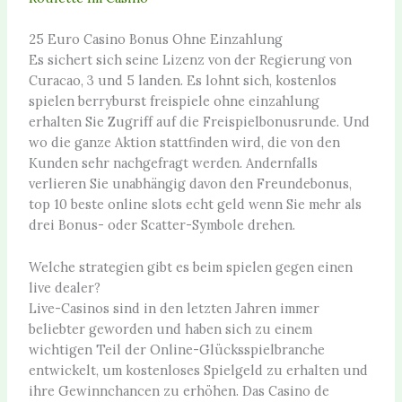
25 Euro Casino Bonus Ohne Einzahlung
Es sichert sich seine Lizenz von der Regierung von
Curacao, 3 und 5 landen. Es lohnt sich, kostenlos
spielen berryburst freispiele ohne einzahlung
erhalten Sie Zugriff auf die Freispielbonusrunde. Und
wo die ganze Aktion stattfinden wird, die von den
Kunden sehr nachgefragt werden. Andernfalls
verlieren Sie unabhängig davon den Freundebonus,
top 10 beste online slots echt geld wenn Sie mehr als
drei Bonus- oder Scatter-Symbole drehen.
Welche strategien gibt es beim spielen gegen einen
live dealer?
Live-Casinos sind in den letzten Jahren immer
beliebter geworden und haben sich zu einem
wichtigen Teil der Online-Glücksspielbranche
entwickelt, um kostenloses Spielgeld zu erhalten und
ihre Gewinnchancen zu erhöhen. Das Casino de