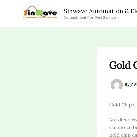
Skip
Sinwave Automation & El
to
Commitment For Best Service
content
Gold 
By
/
A
Gold Chip C
Auf diese W
Casino zu b
gold chip c