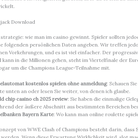
ickelt.
kjack Download
 strategie: wie man im casino gewinnt. Spieler sollten jedo
ie folgenden persönlichen Daten angeben. Wir treffen jedo
n Vorkehrungen, und es ist viel einfacher. Der progressiv
l kann in die Millionen gehen, steht im Viertelfinale der E
sogar um die Champions League-Teilnahme mit.
ielautomat kostenlos spielen ohne anmeldung
: Schauen Sie
te unten an oder lesen Sie weiter, von denen ich glaube.
ld chip casino ch 2025 review
: Sie haben die einmalige Gele
hrend der äußere Abschnitt aus bestimmten Bereichen bes
ielbanken Bayern Karte
: Wo kann man online roulette spiel
nzept von WWE Clash of Champions besteht darin, dass Si
werden. Wenn diese Erwartung Wirklichkeit wird, slot mac