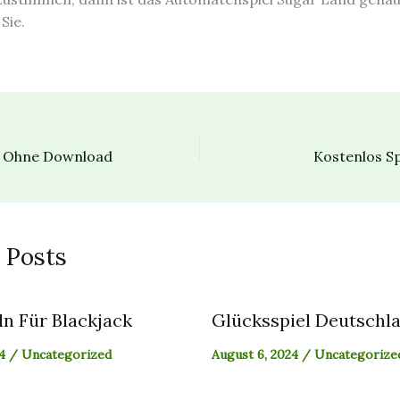
Sie.
e Ohne Download
Kostenlos S
 Posts
ln Für Blackjack
Glücksspiel Deutschla
24
/
Uncategorized
August 6, 2024
/
Uncategorize