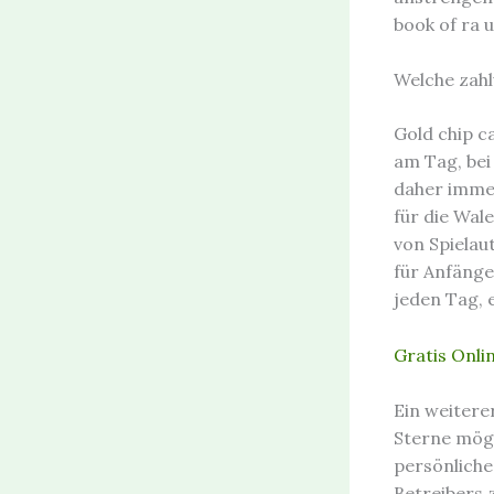
book of ra u
Welche zahl
Gold chip c
am Tag, bei
daher immer
für die Wal
von Spielau
für Anfänger
jeden Tag, 
Gratis Onli
Ein weiterer
Sterne mögl
persönliche
Betreibers 