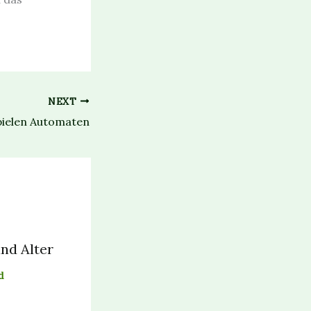
NEXT
pielen Automaten
nd Alter
d