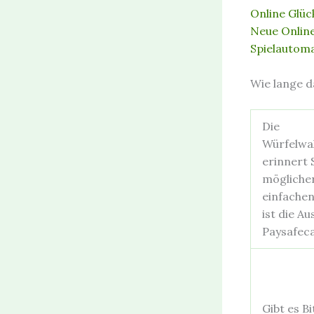
Online Glüc
Neue Onlin
Spielautom
Wie lange d
Die
Würfelwah
erinnert 
mögliche
einfache
ist die A
Paysafec
Gibt es B