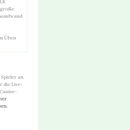
ELK
r große
nsaufwand
um Üben
Spieler an,
 die Live-
 Casino-
ner
ben.