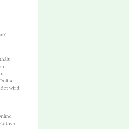
en?
thält
en
für
 Online-
det wird.
nline
Poltava