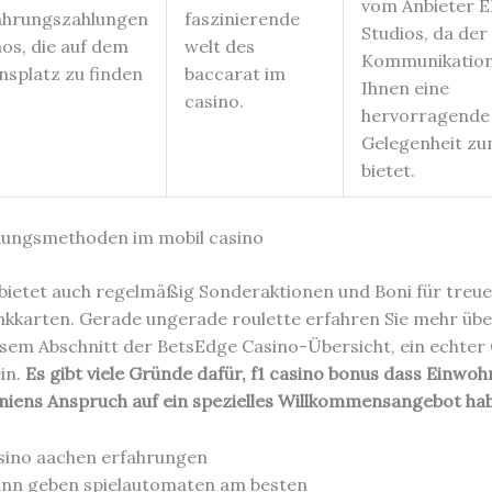
vom Anbieter 
hrungszahlungen
faszinierende
Studios, da de
os, die auf dem
welt des
Kommunikatio
nsplatz zu finden
baccarat im
Ihnen eine
casino.
hervorragende
Gelegenheit z
bietet.
hlungsmethoden im mobil casino
bietet auch regelmäßig Sonderaktionen und Boni für treue 
kkarten. Gerade ungerade roulette erfahren Sie mehr über
iesem Abschnitt der BetsEdge Casino-Übersicht, ein echter
in.
Es gibt viele Gründe dafür, f1 casino bonus dass Einwoh
iens Anspruch auf ein spezielles Willkommensangebot ha
sino aachen erfahrungen
nn geben spielautomaten am besten