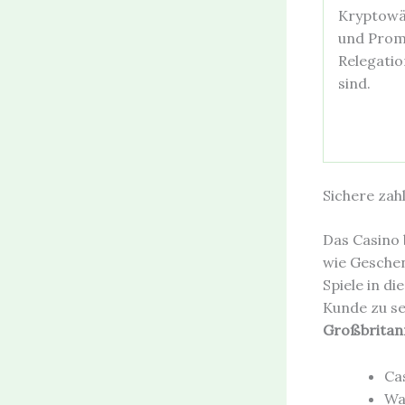
Kryptowä
und Prom
Relegatio
sind.
Sichere za
Das Casino 
wie Geschen
Spiele in d
Kunde zu se
Großbritann
Ca
Wa