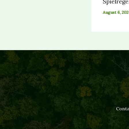
Spielrege
August 6, 20
Conta