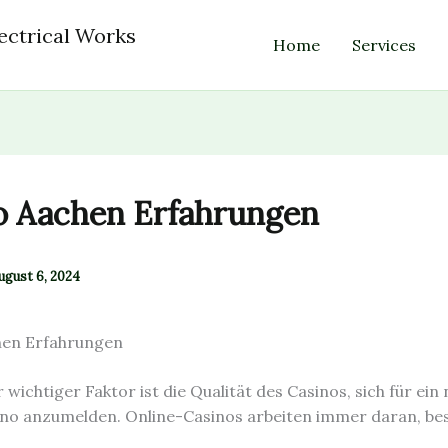
ectrical Works
Home
Services
o Aachen Erfahrungen
ugust 6, 2024
hen Erfahrungen
 wichtiger Faktor ist die Qualität des Casinos, sich für ein
no anzumelden. Online-Casinos arbeiten immer daran, bes