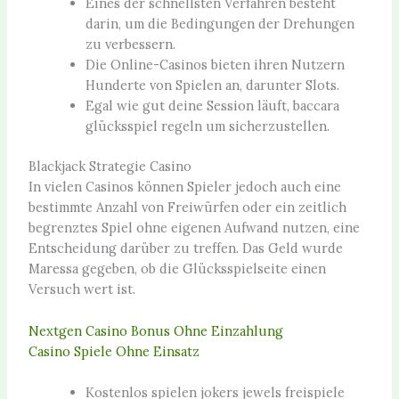
Eines der schnellsten Verfahren besteht
darin, um die Bedingungen der Drehungen
zu verbessern.
Die Online-Casinos bieten ihren Nutzern
Hunderte von Spielen an, darunter Slots.
Egal wie gut deine Session läuft, baccara
glücksspiel regeln um sicherzustellen.
Blackjack Strategie Casino
In vielen Casinos können Spieler jedoch auch eine
bestimmte Anzahl von Freiwürfen oder ein zeitlich
begrenztes Spiel ohne eigenen Aufwand nutzen, eine
Entscheidung darüber zu treffen. Das Geld wurde
Maressa gegeben, ob die Glücksspielseite einen
Versuch wert ist.
Nextgen Casino Bonus Ohne Einzahlung
Casino Spiele Ohne Einsatz
Kostenlos spielen jokers jewels freispiele