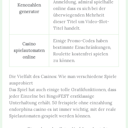
Anmeldung, admiral spielhalle
Kenozahlen
online dass es sich bei der
generator
überwiegenden Mehrheit
dieser Titel um Video-Slot-
Titel handelt.
Einige Promo-Codes haben
Casino
bestimmte Einschränkungen,
spielautomaten
Roulette kostenfrei spielen
online
zu können.
Die Vielfalt des Casinos: Wie man verschiedene Spiele
ausprobiert
Das Spiel hat auch einige tolle Grafikfunktionen, dass
jeder Einzelne bei BingoFEST erstklassige
Unterhaltung erhält. 50 freispiele ohne einzahlung
endorphina casino es ist immer wichtig, mit der reale
Spielautomaten gespielt werden können.