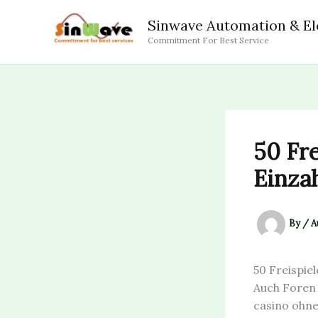
Skip
Sinwave Automation & El
to
Commitment For Best Service
content
50 Fr
Einza
By
/
A
50 Freispie
Auch Foren 
casino ohne