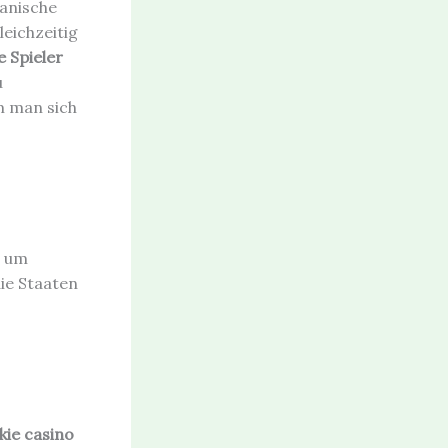
anische
eichzeitig
 Spieler
u
m man sich
n um
die Staaten
kie casino