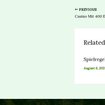
PREVIOUS
Casino Mit 400 
Related
Spielrege
August 6, 20