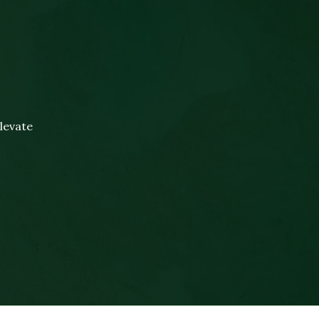
levate