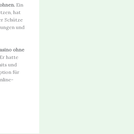
lohnen.
Ein
tzen, hat
er Schütze
ngungen und
casino ohne
Er hatte
mits und
tion für
Online-