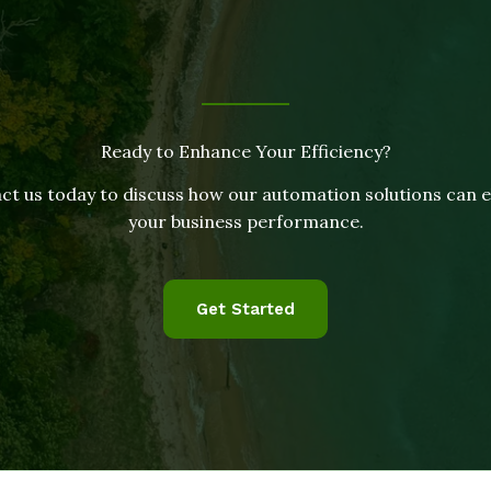
Ready to Enhance Your Efficiency?
ct us today to discuss how our automation solutions can e
your business performance.
Get Started