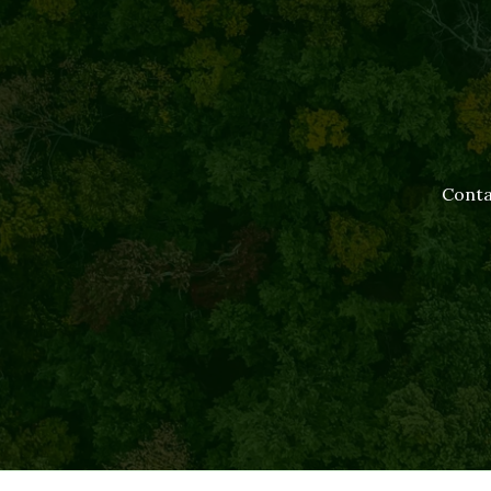
Conta