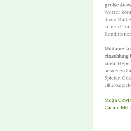
große Auswa
Wetter könn
diese Multi
seinen Come
Konditionen
Madame Luck
einzahlung 
einen Hype 
besseren Si
Spieler. Ode
Glücksspiel
Mega Gewin
Casino Mit