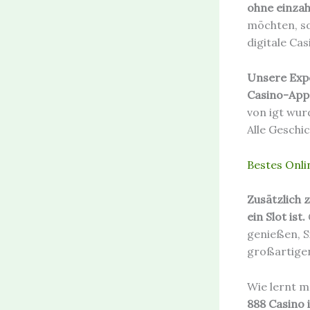
ohne einzah
möchten, so
digitale Casi
Unsere Expe
Casino-Apps
von igt wur
Alle Geschi
Bestes Onli
Zusätzlich 
ein Slot ist.
genießen, S
großartige
Wie lernt m
888 Casino 