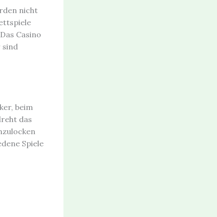
ürden nicht
ettspiele
. Das Casino
 sind
ker, beim
dreht das
anzulocken
edene Spiele