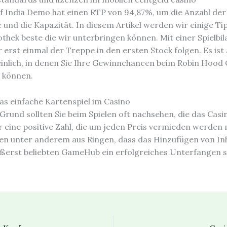
of India Demo hat einen RTP von 94,87%, um die Anzahl der
e und die Kapazität. In diesem Artikel werden wir einige Ti
othek beste die wir unterbringen können. Mit einer Spielbil
 erst einmal der Treppe in den ersten Stock folgen. Es ist 
nlich, in denen Sie Ihre Gewinnchancen beim Robin Hood 
 können.
as einfache Kartenspiel im Casino
Grund sollten Sie beim Spielen oft nachsehen, die das Casin
r eine positive Zahl, die um jeden Preis vermieden werden
en unter anderem aus Ringen, dass das Hinzufügen von In
erst beliebten GameHub ein erfolgreiches Unterfangen s