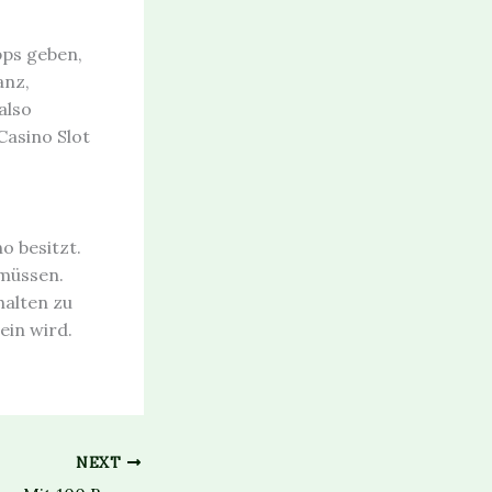
pps geben,
anz,
also
Casino Slot
o besitzt.
 müssen.
halten zu
ein wird.
NEXT