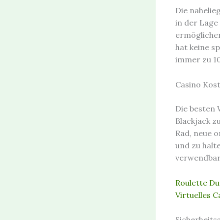
Die nahelie
in der Lage 
ermöglichen
hat keine sp
immer zu 10
Casino Kost
Die besten 
Blackjack z
Rad, neue o
und zu halt
verwendbar,
Roulette Du
Virtuelles 
Sicherheits